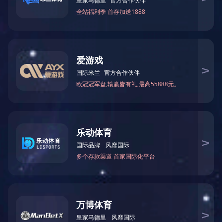
首页
公司简介
荣誉资质
企业资质
企业专利
企业荣誉
企业业绩
市政工程业绩
公路工程业绩
电力工程业绩
水利工程业
绩
开云体育业绩
业绩展示
新闻中心
公司新闻
业内动态
联系我们
联系方式
客户留言

首页
公司简介
荣誉资质

企业资质
企业专利
企业荣誉
企业业绩
