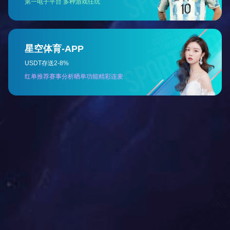
2016-2017年度龙岩市守合同重信用企业
2018-2019龙岩上守合同重信用企业
2013年度龙岩市建筑业先进企业
2014-2015年龙岩市建筑业先进企业
2016-2017年龙岩市建筑业先进企业
2019年度重点建筑企业
2020年度重点建筑企业
2021年度优秀建筑施工企业
水利安全生产标准化
2017年度“纳税大户”称号
2018年度“纳税大户”称号
2019年度“纳税大户”称号