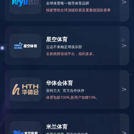
电力工程业绩
水利工程业绩
开云体育业绩
业绩展示
新闻中心

新闻中心
公司新闻
业内动态
联系我们

联系我们
联系方式
客户留言