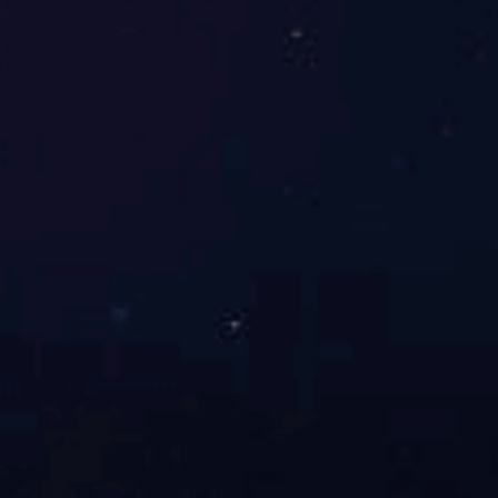


CONTACT INFORMATION
联系方式
福建省龙岩市新罗区东肖镇龙腾南路14号珠江大厦7层701室
0597-2336139
382955834@qq.com
WEBSITE QR CODE