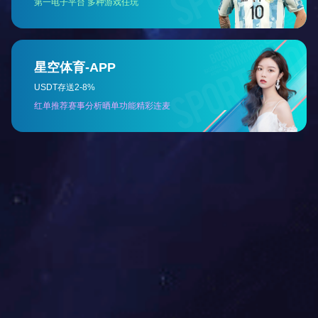
鑫竹海材料库工程
鑫竹海材料库工程
Details
福建省长汀职业中专学校区域性实训中心建设项目
福建省长汀职业中专学校区域性实训中心建设项目
Details
永定县寨下保障性住房10#、11#、12#、17#楼及2号、3号地下
室工程
永定县寨下保障性住房10#、11#、12#、17#楼及2号、3号地下
室工程
Details
滨湖卓越城文华园一期项目11号楼科研楼办公室内装饰工程
滨湖卓越城文华园一期项目11号楼科研楼办公室内装饰工程
Details
上一页
1
2
下一页