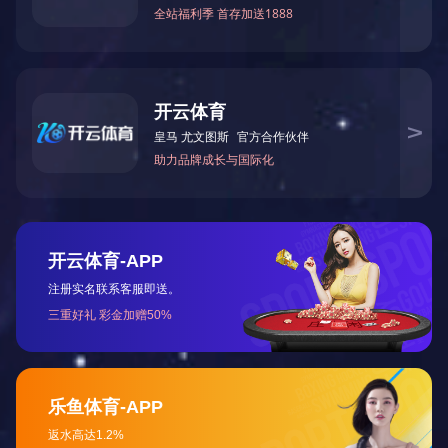
市政工程业绩
公路工程业绩
电力工程业绩
水利工程业
绩
开云体育业绩
业绩展示
新闻中心

公司新闻
业内动态
联系我们

联系方式
客户留言

市政工程
公路工程
开云体育
当前位置：
首页
/
业绩展示