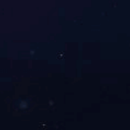
ONLINE MESSAGE
联系方式
留言应用名称：
客户留言
描述：
*
留言内容：
姓名：
性别：
男
女
手机：
电话：
传真：
邮箱：