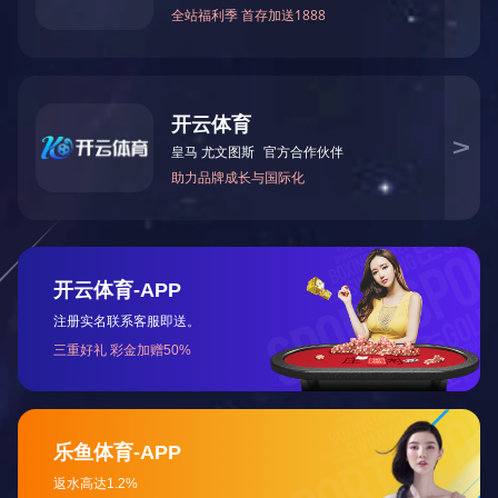
市政工程业绩
公路工程业绩
电力工程业绩
水利工程业
绩
开云体育业绩
业绩展示
新闻中心

公司新闻
业内动态
联系我们

联系方式
客户留言
市政工程业绩
公路工程业绩
水利工程业绩
电力工程业绩
开云体育业绩
当前位置：
首页
/
SEO详情
/
公路工程业绩