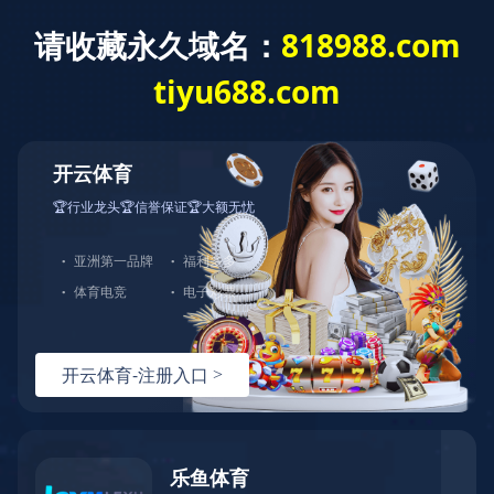
首页
公司简介
荣誉资质

荣誉资质
企业资质
企业专利
企业荣誉
企业业绩

企业业绩
市政工程业绩
公路工程业绩