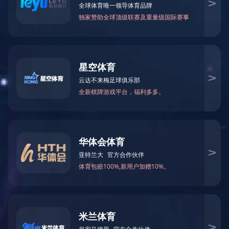
电力工程业绩
水利工程业绩
开云体育业绩
业绩展示
新闻中心

新闻中心
公司新闻
业内动态
联系我们

联系我们
联系方式
客户留言