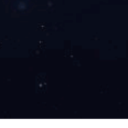
工程（2024-中-12）
事
漳
业
平
发
展
中
心
龙
岩
市
漳