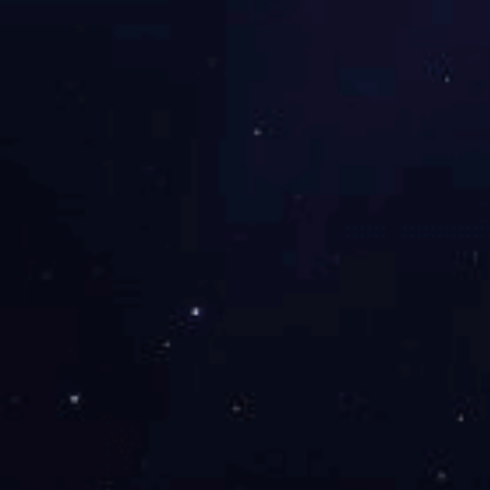
留言应用名称：
客户留言
描述：
*
留言内容：
姓名：
性别：
男
女
手机：
电话：
传真：
邮箱：
地址：