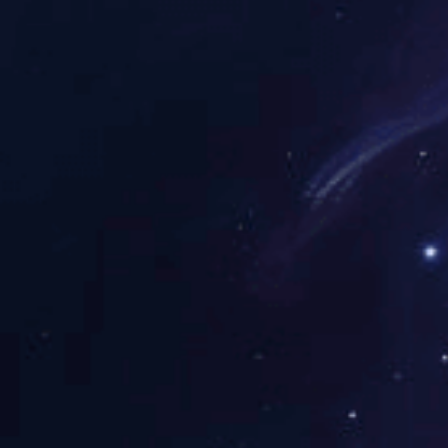
业绩展示
新闻中心

公司新闻
业内动态
联系我们

联系方式
客户留言

市政工程
公路工程
开云体育
当前位置：
首页
/
业绩展示
/
开云体育