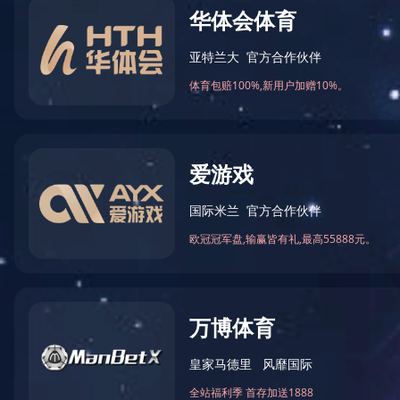
电力工程业绩
水利工程业绩
开云体育业绩
业绩展示
新闻中心

新闻中心
公司新闻
业内动态
联系我们

联系我们
联系方式
客户留言