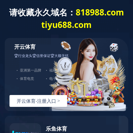
首页
公司简介
荣誉资质

荣誉资质
企业资质
企业专利
企业荣誉
企业业绩

企业业绩
市政工程业绩
公路工程业绩