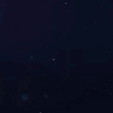
联系方式
留言应用名称：
客户留言
描述：
*
留言内容：
姓名：
性别：
男
女
手机：
电话：
传真：
邮箱：