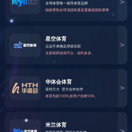
电力工程业绩
水利工程业绩
开云体育业绩
业绩展示
新闻中心

新闻中心
公司新闻
业内动态
联系我们

联系我们
联系方式
客户留言