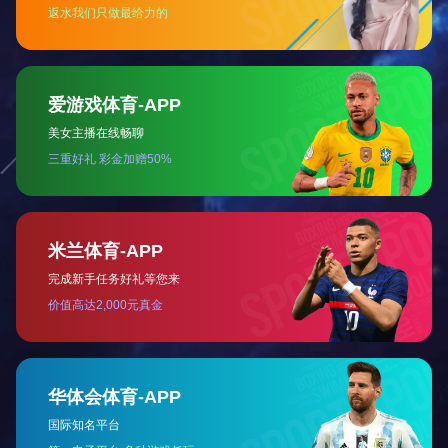
/
开云体育
/
济宁运河钢材大市场房屋工程
济宁运河钢材大市场房屋工程
工程描述
参数
济宁运河钢材大市场房屋工程
扫二维码用手机看
未找到相应参数组，请于后台属性模板中添加
上一个
上杭城发首苑
下一个
鑫竹海材料库工程