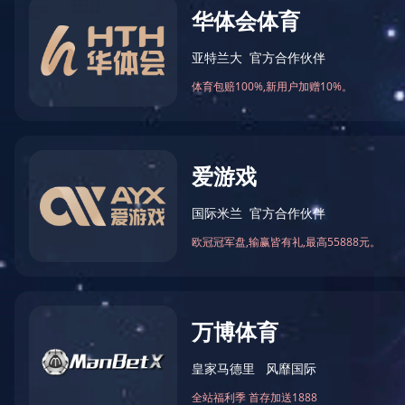
电力工程业绩
水利工程业绩
开云体育业绩
业绩展示
新闻中心

新闻中心
公司新闻
业内动态
联系我们

联系我们
联系方式
客户留言