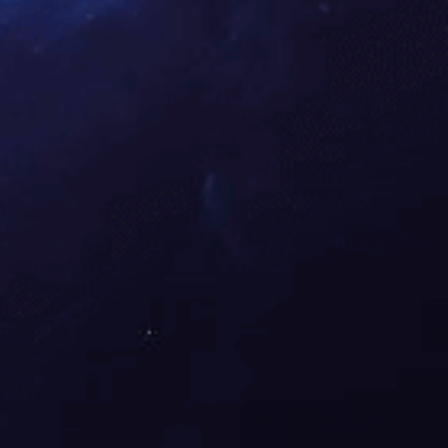
00~K5+500）