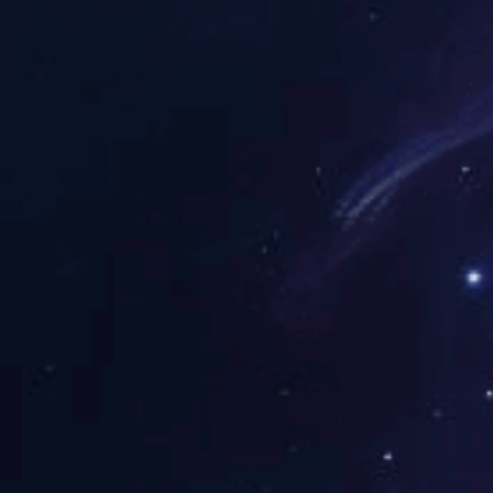
业绩展示
新闻中心

公司新闻
业内动态
联系我们

联系方式
客户留言

市政工程
公路工程
开云体育
当前位置：
首页
/
业绩展示
/
公路工程