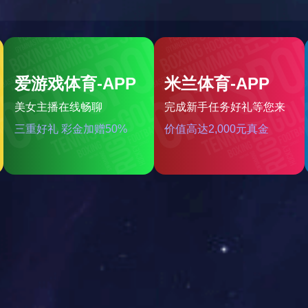
开云体育业绩
开云体育业绩