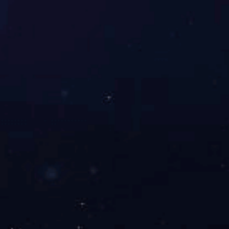
留言应用名称：
客户留言
描述：
*
留言内容：
姓名：
性别：
男
女
手机：
电话：
传真：
邮箱：
地址：
邮编：